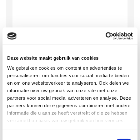
We gebruiken de informatie in dit formulier
om contact met u op te nemen over uw vraag.
Door dit formulier te verzenden, gaat u ermee
Deze website maakt gebruik van cookies
akkoord dat wij uw gegevens kunnen verzamelen
en gebruiken voor de redenen die hierboven
We gebruiken cookies om content en advertenties te
genoemd staan. *
personaliseren, om functies voor social media te bieden
en om ons websiteverkeer te analyseren. Ook delen we
informatie over uw gebruik van onze site met onze
partners voor social media, adverteren en analyse. Deze
partners kunnen deze gegevens combineren met andere
informatie die u aan ze heeft verstrekt of die ze hebben
verzameld op basis van uw gebruik van hun services.
Toestemmingsselectie