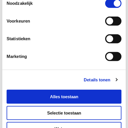
Noodzakelijk
Voorkeuren
Accepteer marketingcookies om deze kaart te
bekijken.
Accept cookies
Statistieken
Marketing
Details tonen
Contactgegevens
Alles toestaan
Adres
Selectie toestaan
Den Brem 4
5052 RD Goirle